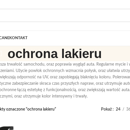
CANE
KONTAKT
ochrona lakieru
ksza trwałość samochodu, oraz poprawia wygląd auta. Regularne mycie i 
dzeniami. Użycie powłok ochronnych wzmacnia połysk, oraz ułatwia utrzy
iększają odporność na UV, oraz zapobiegają blaknięciu koloru. Polerowa
yczne zabezpieczanie skraca czas przyszłych napraw, oraz utrzymuje aut
 ochronne łączą estetykę z funkcjonalnością, oraz zwiększają wartość auta
znymi, oraz utrzymuje kolor intensywny i trwały.
ty oznaczone “ochrona lakieru”
Pokaż
24
3