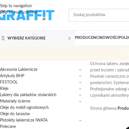
Skip to navigation
Skip to main content
PRODUCENCI
NOWOŚCI
POLE
WYBIERZ KATEGORIE
Ochrona lakieru zwię
Akcesoria Lakiernicze
przed kurzem i zabru
Artykuły BHP
Powłoki ceramiczne zw
FESTOOL
powierzchni. Systemat
Kleje
Profesjonalne zabiegi
Lakiery dla zakładów stolarskich
czynnikami atmosferyc
Materiały ścierne
Oleje do mebli ogrodowych
Strona główna
/
Produk
Oleje do tarasów
Pistolety lakiernicze IWATA
Polecane