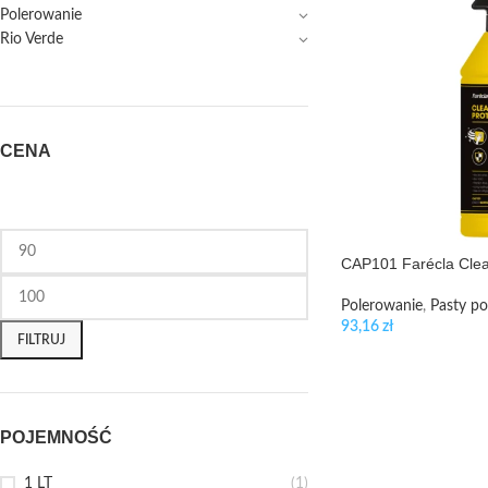
Polerowanie
Rio Verde
CENA
CAP101 Farécla Clea
Polerowanie
,
Pasty po
93,16
zł
FILTRUJ
POJEMNOŚĆ
1 LT
(1)