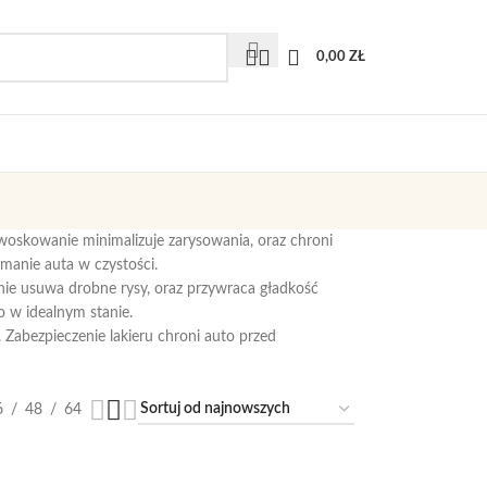
0,00
ZŁ
woskowanie minimalizuje zarysowania, oraz chroni
manie auta w czystości.
nie usuwa drobne rysy, oraz przywraca gładkość
o w idealnym stanie.
. Zabezpieczenie lakieru chroni auto przed
6
48
64