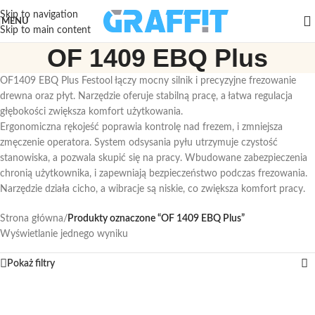
Skip to navigation
MENU
Skip to main content
OF 1409 EBQ Plus
OF1409 EBQ Plus Festool łączy mocny silnik i precyzyjne frezowanie
drewna oraz płyt. Narzędzie oferuje stabilną pracę, a łatwa regulacja
głębokości zwiększa komfort użytkowania.
Ergonomiczna rękojeść poprawia kontrolę nad frezem, i zmniejsza
zmęczenie operatora. System odsysania pyłu utrzymuje czystość
stanowiska, a pozwala skupić się na pracy. Wbudowane zabezpieczenia
chronią użytkownika, i zapewniają bezpieczeństwo podczas frezowania.
Narzędzie działa cicho, a wibracje są niskie, co zwiększa komfort pracy.
Strona główna
/
Produkty oznaczone “OF 1409 EBQ Plus”
Wyświetlanie jednego wyniku
Pokaż filtry