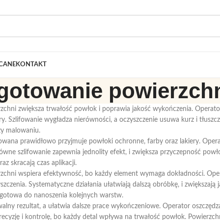
CANE
KONTAKT
gotowanie powierzch
zchni zwiększa trwałość powłok i poprawia jakość wykończenia. Operato
ery. Szlifowanie wygładza nierówności, a oczyszczenie usuwa kurz i tłuszcz.
zy malowaniu.
wana prawidłowo przyjmuje powłoki ochronne, farby oraz lakiery. Operat
ówne szlifowanie zapewnia jednolity efekt, i zwiększa przyczepność powło
az skracają czas aplikacji.
zchni wspiera efektywność, bo każdy element wymaga dokładności. Operat
yszczenia. Systematyczne działania ułatwiają dalszą obróbkę, i zwiększaj
z gotowa do nanoszenia kolejnych warstw.
alny rezultat, a ułatwia dalsze prace wykończeniowe. Operator oszczędza 
recyzję i kontrolę, bo każdy detal wpływa na trwałość powłok. Powierzchni