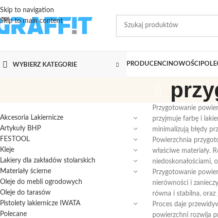
Skip to navigation
Skip to main content
PRODUCENCI
NOWOŚCI
POLE
WYBIERZ KATEGORIE
przy
Przygotowanie powier
Akcesoria Lakiernicze
przyjmuje farbę i laki
Artykuły BHP
minimalizują błędy pr
FESTOOL
Powierzchnia przygoto
Kleje
właściwe materiały. R
Lakiery dla zakładów stolarskich
niedoskonałościami, or
Materiały ścierne
Przygotowanie powier
Oleje do mebli ogrodowych
nierówności i zaniecz
Oleje do tarasów
równa i stabilna, ora
Pistolety lakiernicze IWATA
Proces daje przewidyw
Polecane
powierzchni rozwija p