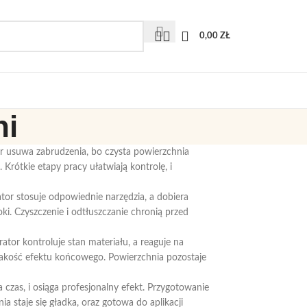
0,00
ZŁ
ni
r usuwa zabrudzenia, bo czysta powierzchnia
 Krótkie etapy pracy ułatwiają kontrolę, i
or stosuje odpowiednie narzędzia, a dobiera
ki. Czyszczenie i odtłuszczanie chronią przed
or kontroluje stan materiału, a reaguje na
ą jakość efektu końcowego. Powierzchnia pozostaje
czas, i osiąga profesjonalny efekt. Przygotowanie
a staje się gładka, oraz gotowa do aplikacji