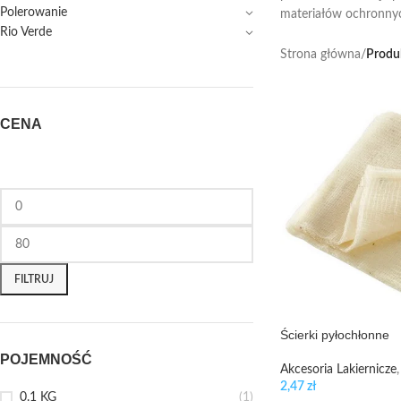
Polerowanie
materiałów ochronny
Rio Verde
Strona główna
/
Produ
CENA
FILTRUJ
Ścierki pyłochłonne
POJEMNOŚĆ
Akcesoria Lakiernicze
,
2,47
zł
0.1 KG
(1)