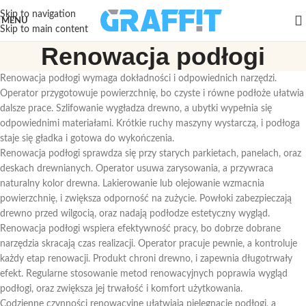
Skip to navigation
MENU
Skip to main content
Renowacja podłogi
Renowacja podłogi wymaga dokładności i odpowiednich narzędzi.
Operator przygotowuje powierzchnię, bo czyste i równe podłoże ułatwia
dalsze prace. Szlifowanie wygładza drewno, a ubytki wypełnia się
odpowiednimi materiałami. Krótkie ruchy maszyny wystarczą, i podłoga
staje się gładka i gotowa do wykończenia.
Renowacja podłogi sprawdza się przy starych parkietach, panelach, oraz
deskach drewnianych. Operator usuwa zarysowania, a przywraca
naturalny kolor drewna. Lakierowanie lub olejowanie wzmacnia
powierzchnię, i zwiększa odporność na zużycie. Powłoki zabezpieczają
drewno przed wilgocią, oraz nadają podłodze estetyczny wygląd.
Renowacja podłogi wspiera efektywność pracy, bo dobrze dobrane
narzędzia skracają czas realizacji. Operator pracuje pewnie, a kontroluje
każdy etap renowacji. Produkt chroni drewno, i zapewnia długotrwały
efekt. Regularne stosowanie metod renowacyjnych poprawia wygląd
podłogi, oraz zwiększa jej trwałość i komfort użytkowania.
Codzienne czynności renowacyjne ułatwiają pielęgnację podłogi, a