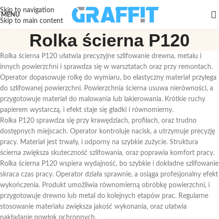
Skip to navigation
MENU
Skip to main content
Rolka ścierna P120
Rolka ścierna P120 ułatwia precyzyjne szlifowanie drewna, metalu i
innych powierzchni i sprawdza się w warsztatach oraz przy remontach.
Operator dopasowuje rolkę do wymiaru, bo elastyczny materiał przylega
do szlifowanej powierzchni. Powierzchnia ścierna usuwa nierówności, a
przygotowuje materiał do malowania lub lakierowania. Krótkie ruchy
papierem wystarczą, i efekt staje się gładki i równomierny.
Rolka P120 sprawdza się przy krawędziach, profilach, oraz trudno
dostępnych miejscach. Operator kontroluje nacisk, a utrzymuje precyzję
pracy. Materiał jest trwały, i odporny na szybkie zużycie. Struktura
ścierna zwiększa skuteczność szlifowania, oraz poprawia komfort pracy.
Rolka ścierna P120 wspiera wydajność, bo szybkie i dokładne szlifowanie
skraca czas pracy. Operator działa sprawnie, a osiąga profesjonalny efekt
wykończenia. Produkt umożliwia równomierną obróbkę powierzchni, i
przygotowuje drewno lub metal do kolejnych etapów prac. Regularne
stosowanie materiału zwiększa jakość wykonania, oraz ułatwia
nakładanie powłok ochronnych.