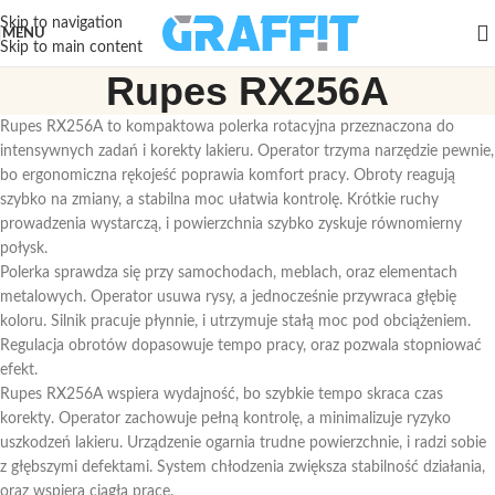
Skip to navigation
MENU
Skip to main content
Rupes RX256A
Rupes RX256A to kompaktowa polerka rotacyjna przeznaczona do
intensywnych zadań i korekty lakieru. Operator trzyma narzędzie pewnie,
bo ergonomiczna rękojeść poprawia komfort pracy. Obroty reagują
szybko na zmiany, a stabilna moc ułatwia kontrolę. Krótkie ruchy
prowadzenia wystarczą, i powierzchnia szybko zyskuje równomierny
połysk.
Polerka sprawdza się przy samochodach, meblach, oraz elementach
metalowych. Operator usuwa rysy, a jednocześnie przywraca głębię
koloru. Silnik pracuje płynnie, i utrzymuje stałą moc pod obciążeniem.
Regulacja obrotów dopasowuje tempo pracy, oraz pozwala stopniować
efekt.
Rupes RX256A wspiera wydajność, bo szybkie tempo skraca czas
korekty. Operator zachowuje pełną kontrolę, a minimalizuje ryzyko
uszkodzeń lakieru. Urządzenie ogarnia trudne powierzchnie, i radzi sobie
z głębszymi defektami. System chłodzenia zwiększa stabilność działania,
oraz wspiera ciągłą pracę.