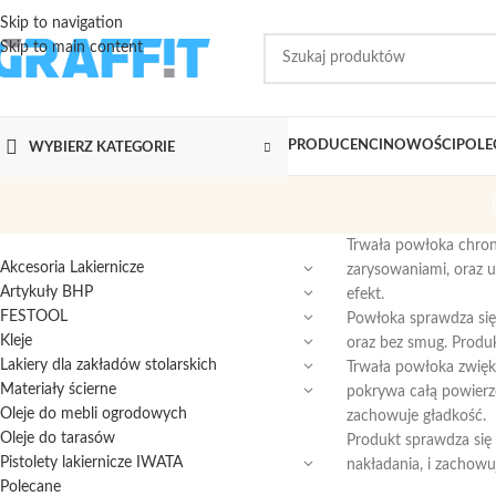
Skip to navigation
Skip to main content
PRODUCENCI
NOWOŚCI
POLE
WYBIERZ KATEGORIE
Trwała powłoka chroni
Akcesoria Lakiernicze
zarysowaniami, oraz u
Artykuły BHP
efekt.
FESTOOL
Powłoka sprawdza się 
Kleje
oraz bez smug. Produk
Lakiery dla zakładów stolarskich
Trwała powłoka zwięks
Materiały ścierne
pokrywa całą powierz
Oleje do mebli ogrodowych
zachowuje gładkość.
Oleje do tarasów
Produkt sprawdza się
Pistolety lakiernicze IWATA
nakładania, i zachowu
Polecane