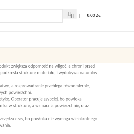
0,00
ZŁ
rodukt zwiększa odporność na wilgoć, a chroni przed
 podkreśla strukturę materiału, i wydobywa naturalny
łatwo, a rozprowadzanie przebiega równomiernie,
wych powierzchni.
etykę. Operator pracuje szybciej, bo powłoka
ika w strukturę, a wzmacnia powierzchnię, oraz
oszczędza czas, bo powłoka nie wymaga wielokrotnego
wania.