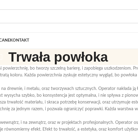
CANE
KONTAKT
Trwała powłoka
 powierzchnię, bo tworzy szczelną barierę, i zapobiega uszkodzeniom. P
tratą koloru. Każda powierzchnia zyskuje estetyczny wygląd, bo powłoka
na drewnie, i metalu, oraz tworzywach sztucznych. Operator nakłada ją 
t wysycha szybko, bo konsystencja jest optymalna, i nie spływa z piono
za trwałość materiału, i skraca potrzebę konserwacji, oraz utrzymuje est
chnię za jednym razem, i pozwala ograniczyć poprawki. Każda warstwa wn
 wewnątrz, i na zewnątrz, oraz w projektach profesjonalnych. Operator 
je równomierny efekt. Efekt to trwałość, a estetyka, oraz komfort użytko