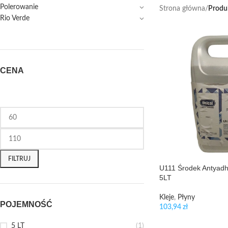
Polerowanie
Strona główna
/
Produ
Rio Verde
CENA
FILTRUJ
U111 Środek Antyadh
5LT
Kleje
,
Płyny
POJEMNOŚĆ
103,94
zł
5 LT
(1)