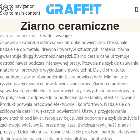
Skip to navigation
MENU
Skip to main content
Ziarno ceramiczne
Ziarno ceramiczne – trwałe i wydajne
Zapewnia skuteczne szlifowanie i obróbkę powierzchni. Doskonale
nadaje się do metalu, drewna i tworzyw sztucznych. Materiał ziarna
gwarantuje długą żywotność narzędzi. Ziarno ceramiczne utrzymuje
ostrość nawet podczas intensywnej pracy. Pozwala na szybkie usuwanie
materiału i precyzyjne wygładzanie powierzchni. Dzięki strukturze
ceramicznej ziarno równomiernie ściera powierzchnię. Minimalizuje
ryzyko przegrzewania i powstawania zadziorów. Ziarno ceramiczne
sprawdza się w szlifierkach taśmowych, dyskowych i mimośrodowych.
W połączeniu z odpowiednim podłożem daje stabilny efekt szlifowania.
Produkt pozwala pracować efektywnie i komfortowo. Nadaje się do
szlifowania detali i większych powierzchni. Ułatwia przygotowanie
powierzchni pod lakier, farbę czy bejcę. Jest odporne na szybkie zużycie i
zachowuje właściwości przez długi czas. Zwiększa wydajność pracy i
precyzję. Dzięki niemu szlifowanie staje się prostsze i bardziej efektywne.
To niezawodne narzędzie dla profesjonalistów i hobbystów.