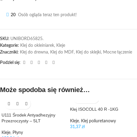
20
Osób ogląda teraz ten produkt!
SKU:
UNIBORD65825.
Kategorie:
Klej do okleiniarek
,
Kleje
Znaczniki:
Klej do drewna
,
Klej do MDF
,
Klej do sklejki
,
Mocne łączenie
Podziel się:
Może spodoba się również…
Klej ISOCOLL 40 R -1KG
U111 Środek Antyadhezyjny
Przezroczysty – 5LT
Kleje
,
Klej poliuretanowy
31,37
zł
Kleje
,
Płyny