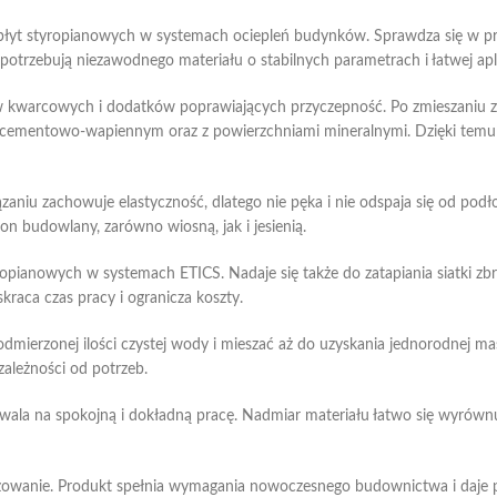
 płyt styropianowych w systemach ociepleń budynków. Sprawdza się w p
trzebują niezawodnego materiału o stabilnych parametrach i łatwej apli
w kwarcowych i dodatków poprawiających przyczepność. Po zmieszaniu z
 cementowo-wapiennym oraz z powierzchniami mineralnymi. Dzięki temu kl
iu zachowuje elastyczność, dlatego nie pęka i nie odspaja się od podło
n budowlany, zarówno wiosną, jak i jesienią.
ropianowych w systemach ETICS. Nadaje się także do zatapiania siatki zb
raca czas pracy i ogranicza koszty.
dmierzonej ilości czystej wody i mieszać aż do uzyskania jednorodnej ma
zależności od potrzeb.
zwala na spokojną i dokładną pracę. Nadmiar materiału łatwo się wyrówn
ozowanie. Produkt spełnia wymagania nowoczesnego budownictwa i daje 