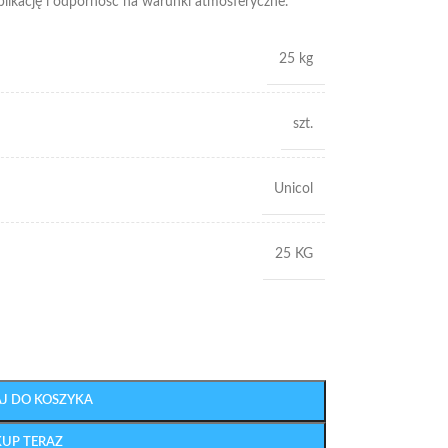
plikację i odporność na warunki atmosferyczne.
25 kg
szt.
Unicol
25 KG
J DO KOSZYKA
KUP TERAZ