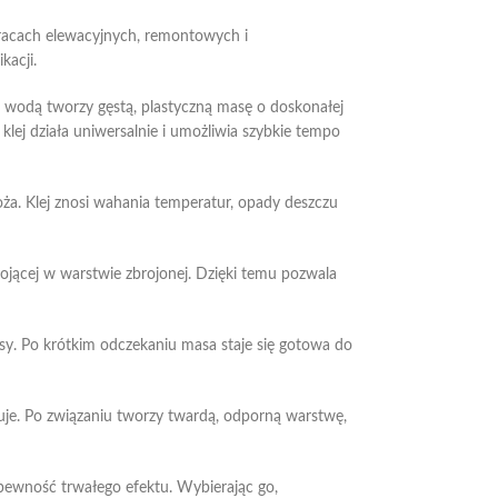
racach elewacyjnych, remontowych i
kacji.
 wodą tworzy gęstą, plastyczną masę o doskonałej
ej działa uniwersalnie i umożliwia szybkie tempo
ża. Klej znosi wahania temperatur, opady deszczu
rojącej w warstwie zbrojonej. Dzięki temu pozwala
sy. Po krótkim odczekaniu masa staje się gotowa do
uje. Po związaniu tworzy twardą, odporną warstwę,
pewność trwałego efektu. Wybierając go,