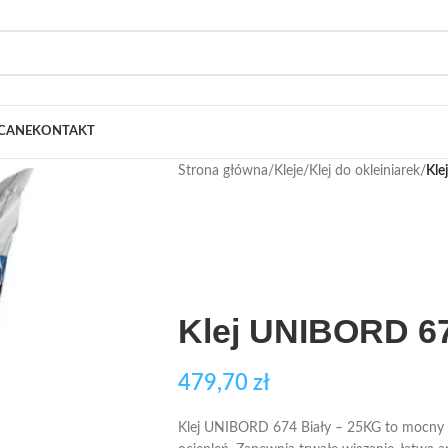
CANE
KONTAKT
Strona główna
/
Kleje
/
Klej do okleiniarek
/
Kle
Klej UNIBORD 67
479,70
zł
Klej UNIBORD 674 Biały – 25KG to mocny i 