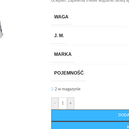
ociepleń. Zapewnia trwałe wiązanie, łatwą a
WAGA
J. M.
MARKA
POJEMNOŚĆ
2 w magazynie
-
+
DODA