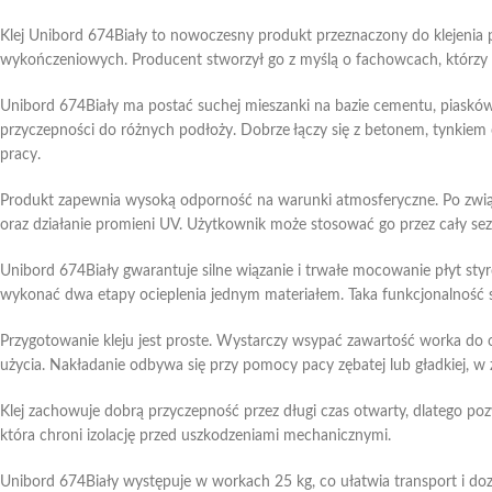
Klej Unibord 674Biały to nowoczesny produkt przeznaczony do klejenia
wykończeniowych. Producent stworzył go z myślą o fachowcach, którzy po
Unibord 674Biały ma postać suchej mieszanki na bazie cementu, piaskó
przyczepności do różnych podłoży. Dobrze łączy się z betonem, tynkiem
pracy.
Produkt zapewnia wysoką odporność na warunki atmosferyczne. Po związan
oraz działanie promieni UV. Użytkownik może stosować go przez cały sezo
Unibord 674Biały gwarantuje silne wiązanie i trwałe mocowanie płyt sty
wykonać dwa etapy ocieplenia jednym materiałem. Taka funkcjonalność sk
Przygotowanie kleju jest proste. Wystarczy wsypać zawartość worka do o
użycia. Nakładanie odbywa się przy pomocy pacy zębatej lub gładkiej, w 
Klej zachowuje dobrą przyczepność przez długi czas otwarty, dlatego po
która chroni izolację przed uszkodzeniami mechanicznymi.
Unibord 674Biały występuje w workach 25 kg, co ułatwia transport i d