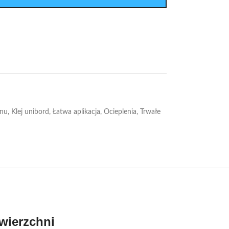
anu
,
Klej unibord
,
Łatwa aplikacja
,
Ocieplenia
,
Trwałe
wierzchni