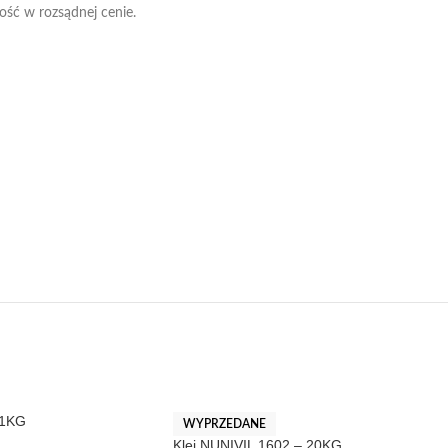
ość w rozsądnej cenie.
-1KG
WYPRZEDANE
Klej NUNIVIL 1602 – 20KG