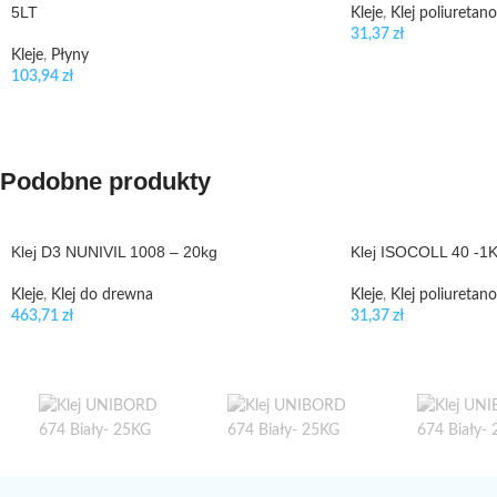
5LT
Kleje
,
Klej poliuretan
31,37
zł
Kleje
,
Płyny
103,94
zł
Podobne produkty
Klej D3 NUNIVIL 1008 – 20kg
Klej ISOCOLL 40 -1
Kleje
,
Klej do drewna
Kleje
,
Klej poliuretan
463,71
zł
31,37
zł