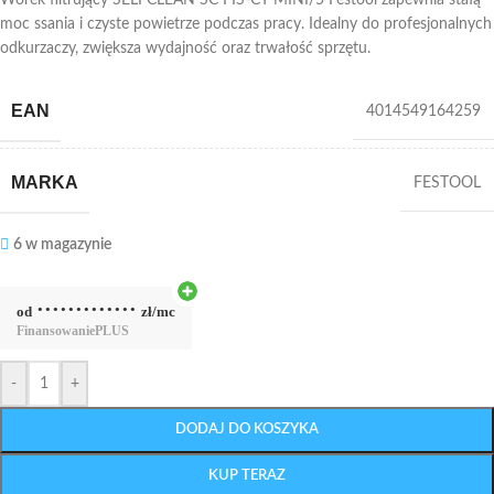
moc ssania i czyste powietrze podczas pracy. Idealny do profesjonalnych
odkurzaczy, zwiększa wydajność oraz trwałość sprzętu.
EAN
4014549164259
MARKA
FESTOOL
6 w magazynie
·············
od
zł/mc
Finansowanie
PLUS
-
+
DODAJ DO KOSZYKA
KUP TERAZ