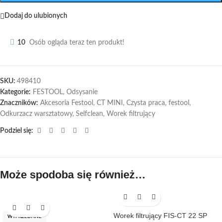
Dodaj do ulubionych
10
Osób ogląda teraz ten produkt!
SKU:
498410
Kategorie:
FESTOOL
,
Odsysanie
Znaczników:
Akcesoria Festool
,
CT MINI
,
Czysta praca
,
festool
,
Odkurzacz warsztatowy
,
Selfclean
,
Worek filtrujący
Podziel się:
Może spodoba się również…
Worek filtrujący FIS-CT 22 SP
WYPRZEDANE